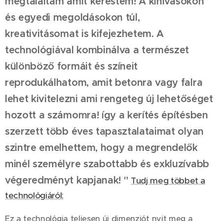
megtaláltam amit kerestem!
A
kihívásokon
és egyedi megoldásokon túl,
kreativitásomat is kifejezhetem. A
technológiával kombinálva a természet
különböző formáit és színeit
reprodukálhatom, amit betonra vagy falra
lehet kivitelezni ami rengeteg új lehetőséget
hozott a számomra! így
a kerítés építésben
szerzett több éves tapasztalataimat olyan
szintre emelhettem, hogy a megr
endelők
minél személyre szabottabb és exkluzívabb
végeredményt kapjanak! "
Tudj meg többet a
technológiáról:
Ez a technológia teljesen új dimenziót nyit meg a